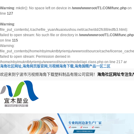
Warning
: mkdir(): No space left on device in
/www/wwwroot/T1.COM/func.php
on
line
127
Warning
:
file_put_contents(./cachefile_yuan/kuaixiushou.net/cache/dd/2fc88/edfb3.html):
failed to open stream: No such file or directory in
/www/wwwroot/T1.COM/func.php
on line
115
Warning:
file_put_contents(/home/nbyimukntbtyriemju/wwwroot/source/cache/license_cache
failed to open stream: Permission denied in
/home/nbyimukntbtyriemju/wwwroot/source/model/api.class.php on line 217
ar
海角社区网址,海角网页版官网,污视频海角下载,海角国精产品一区二区
欢迎来到宁波市污视频海角下载塑料制品有限公司官网！
海角社区网址专注生产