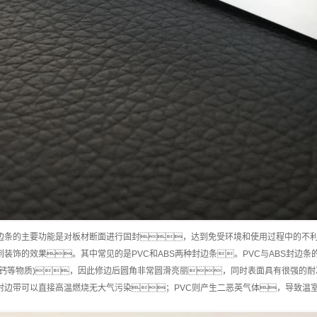
边条的主要功能是对板材断面进行固封，达到免受环境和使用过程中的不利
装饰的效果。其中常见的是PVC和ABS两种封边条。PVC与ABS封边
酸钙等物质)，因此修边后圆角非常圆滑亮丽，同时表面具有很强的耐
S封边带可以直接高温燃烧无大气污染；PVC则产生二恶英气体，导致温