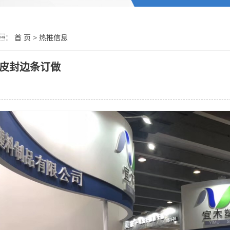
：
首 页
>
热推信息
皮封边条订做