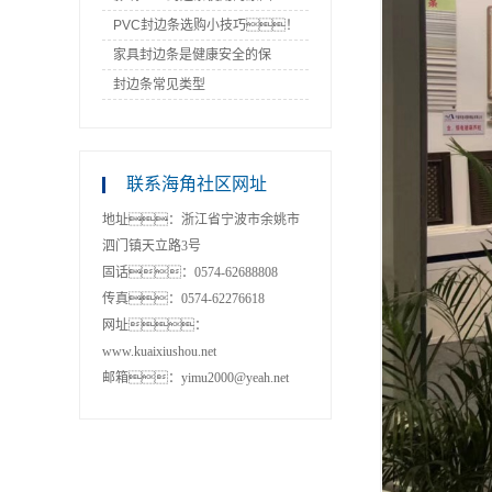
PVC封边条选购小技巧！
家具封边条是健康安全的保
障！
封边条常见类型
联系海角社区网址
地址：浙江省宁波市余姚市
泗门镇天立路3号
固话：0574-62688808
传真：0574-62276618
网址：
www.kuaixiushou.net
邮箱：yimu2000@yeah.net