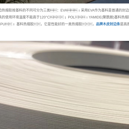
边热熔胶按基料的不同可分为三类：EVA：采用EVA作为基料是普通的封
的使用环境温度不能高于120°C； POL：YAMIDE(聚酰胺)基
MPU： 基料热熔胶，它是性能好的一类热熔胶，
品牌
木皮封边条
是高