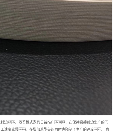
线封边。随着板式家具日益推广，在保持直接封边生产的同
工速度较慢，在增加造型美的同时也限制了生产的速度。 直