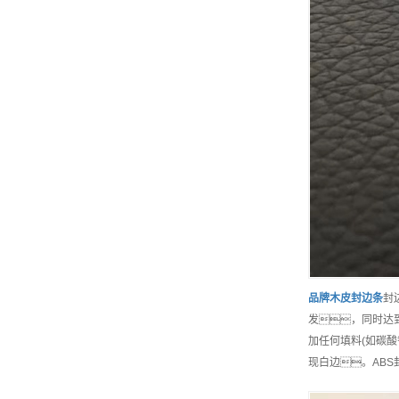
品牌
木皮封边条
封
发，同时达到
加任何填料(如碳
现白边。AB