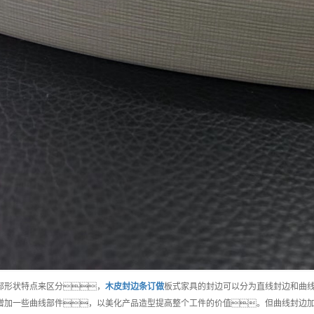
部形状特点来区分，
木皮封边条
订做
板式家具的封边可以分为直线封边和曲
增加一些曲线部件，以美化产品造型提高整个工件的价值。但曲线封边加