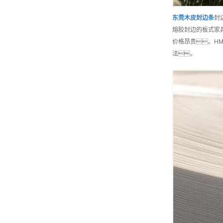
东莞
木皮封边条
封
熔胶封边的板式家具
价格昂贵。H
法。