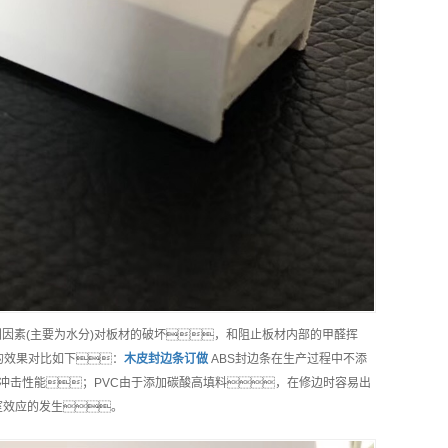
因素(主要为水分)对板材的破坏，和阻止板材内部的甲醛挥
条的效果对比如下：
木皮封边条
订做
ABS封边条在生产过程中不添
冲击性能；PVC由于添加碳酸高填料，在修边时容易出
室效应的发生。