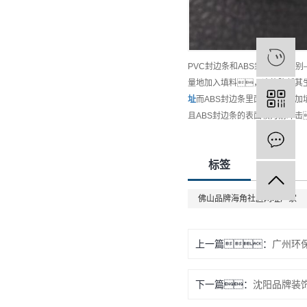
PVC封边条和ABS封边条的区
量地加入填料，这能降低其
址
而ABS封边条里面是没有添
且ABS封边条的表面较为耐冲
标签
佛山品牌海角社区网址厂家
上一篇：
广州环
下一篇：
沈阳品牌装