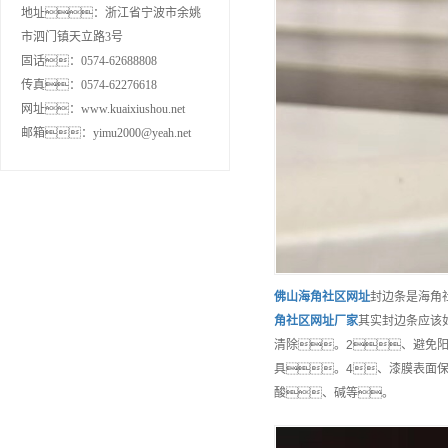
地址：浙江省宁波市余姚
市泗门镇天立路3号
固话：0574-62688808
传真：0574-62276618
网址：www.kuaixiushou.net
邮箱：yimu2000@yeah.net
佛山
海角社区网址
封边条是海角
角社区网址
厂家
其实封边条应该
清除。2、避免
具。4、漆膜表面
酸、碱等。