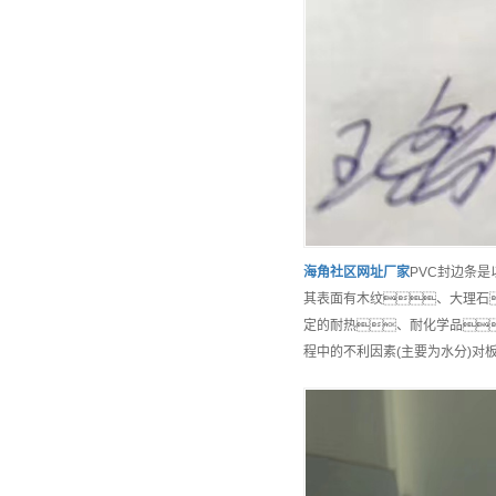
海角社区网址
厂家
PVC封边条
其表面有木纹、大理石
定的耐热、耐化学品
程中的不利因素(主要为水分)