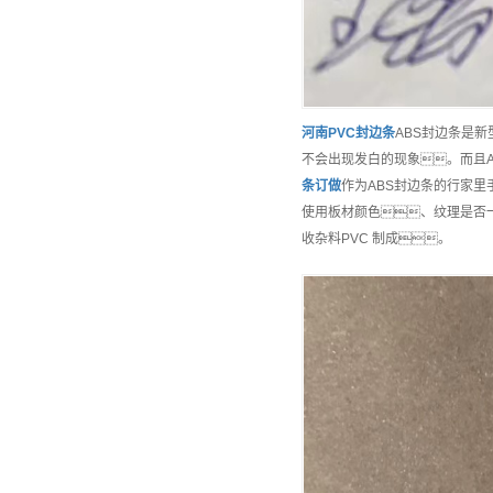
河南
PVC封边条
ABS封边条是
不会出现发白的现象。而且
条
订做
作为ABS封边条的行家
使用板材颜色、纹理是否
收杂料PVC 制成。