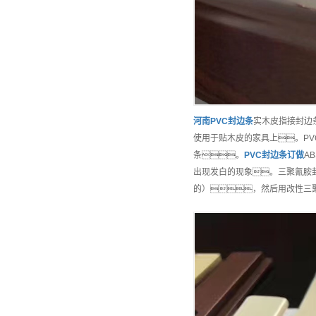
河南
PVC封边条
实木皮指接封边
使用于贴木皮的家具上。P
条。
PVC封边条
订做
A
出现发白的现象。三聚氰胺
的），然后用改性三