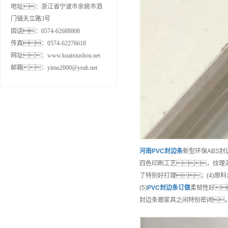
地址：浙江省宁波市余姚市泗
门镇天立路3号
固话：0574-62688808
传真：0574-62276618
网址：www.kuaixiushou.net
邮箱：yimu2000@yeah.net
河南
PVC封边条
新型环保ABS
四色印刷工艺，纹理
了特别好打理；(4)
(5)
PVC封边条
订做
柔韧性好
封边条跟家具之间特别密闭