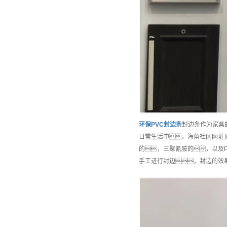
环保
PVC封边条
封边条作为家具
日常生活中，海角社区网址
的，三聚氰胺的，以及P
手工进行封边，封边的效