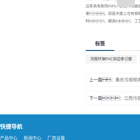
边条具有耐热、耐油可弯曲
果。但是市面上也有销
料、模具、工
标签
河南环保PVC封边条订做
上一篇：
重庆污视频
下一篇：
江西污
快捷导航
产品中心
新闻中心
厂房设备