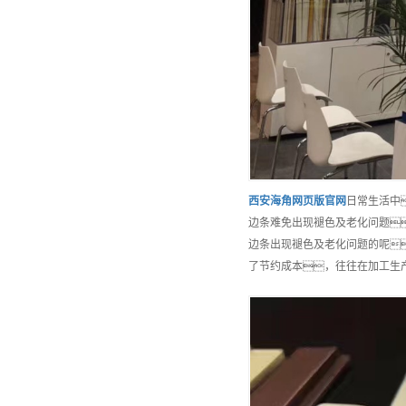
西安
海角网页版官网
日常生活中
边条难免出现褪色及老化问题
边条出现褪色及老化问题的呢
了节约成本，往往在加工生