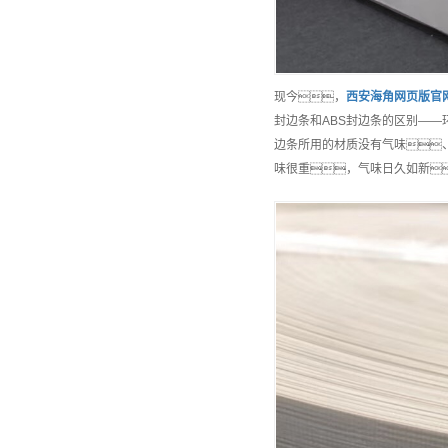
现今，
西安
海角网页版官
封边条和ABS封边条的区别——
边条所用的材质没有气味
味很重，气味日久如新