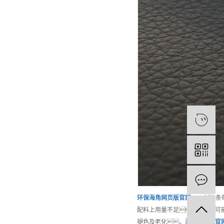
环保
海角网页版官网
PVC封边
配料上用量不足，就很可
褪色及老化。
海角网页版官