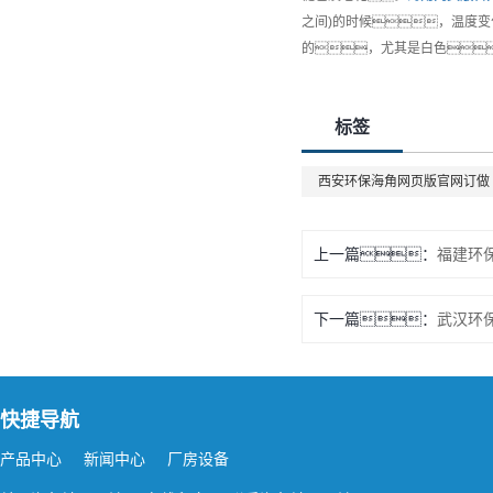
之间)的时候，温度变
的，尤其是白色
标签
西安环保海角网页版官网订做
上一篇：
福建环
下一篇：
武汉环
快捷导航
产品中心
新闻中心
厂房设备