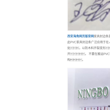
西安
海角网页版官网
家具封边条
此PVC家具封边条广泛应用于在
处，以防木料开裂变形
开。 不要在搬运P
构。