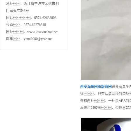
地址：浙江省宁波市余姚市泗
门镇天立路3号
固话：0574-62688808
传真：0574-62276618
网址：www.kuaixiushou.net
邮箱：yimu2000@yeah.net
西安
海角网页版官网
很多家具生
适。只有认清两种封边条
条有两种：一种是ABS封
本也相对较高，但仍然是