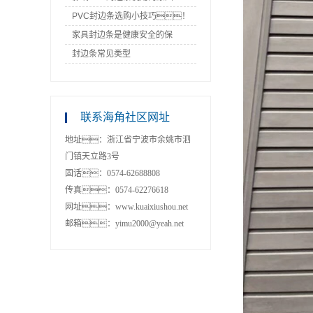
PVC封边条选购小技巧！
家具封边条是健康安全的保
障！
封边条常见类型
联系海角社区网址
地址：浙江省宁波市余姚市泗
门镇天立路3号
固话：0574-62688808
传真：0574-62276618
网址：www.kuaixiushou.net
邮箱：yimu2000@yeah.net