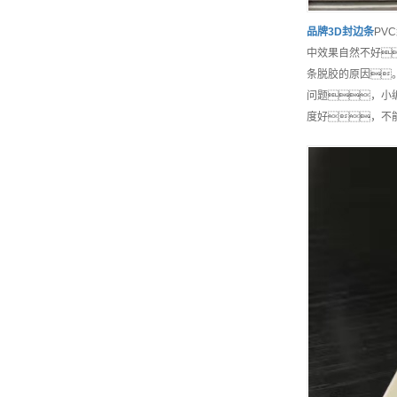
品牌
3D封边条
PV
中效果自然不好
条脱胶的原因
问题，小
度好，不