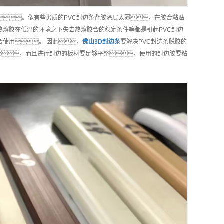
。像有些劣质的PVC封边条背胶涂层太薄，在胶合黏贴
热熔胶在低温的环境之下失去热熔胶合的稳定条件等都是引起PVC封边
合使用。 因此，
佛山
3D封边条
要解决PVC封边条脱胶的
度，而且进行封边的板材要足够平整，使用的封边胶要粘