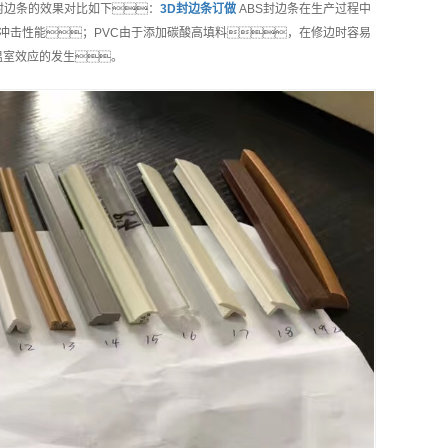
S封边条的效果对比如下：
3D封边条
订做
ABS封边条在生产过程中
冲击性能；PVC由于添加碳酸高填料，在修边时容易
温室效应的发生。