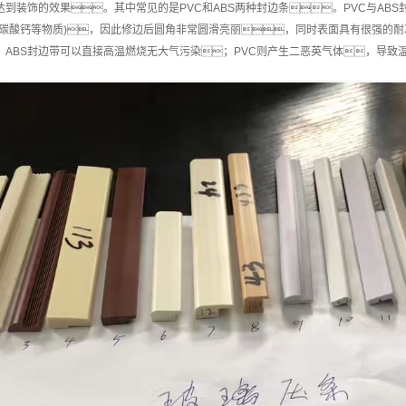
到装饰的效果。其中常见的是PVC和ABS两种封边条。PVC与AB
如碳酸钙等物质)，因此修边后圆角非常圆滑亮丽，同时表面具有很强的耐
。ABS封边带可以直接高温燃烧无大气污染；PVC则产生二恶英气体，导致