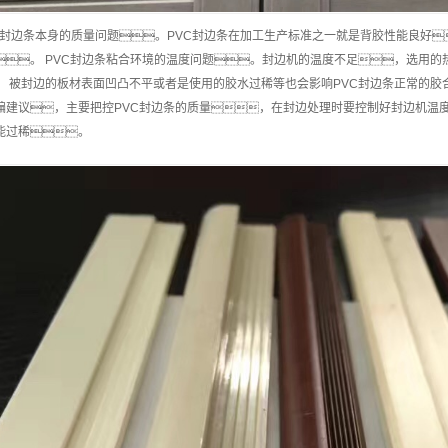
C封边条本身的质量问题。PVC封边条在加工生产标准之一就是背胶性能良好
。 PVC封边条粘合环境的温度问题。封边机的温度不足，选用的
。 被封边的板材表面凹凸不平或者是使用的胶水过稀等也会影响PVC封边条正常的胶
编建议，主要把控PVC封边条的质量，在封边处理时要控制好封边机温
能过稀。