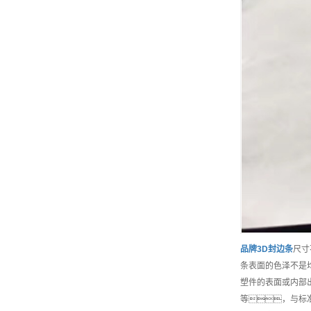
品牌
3D封边条
尺寸
条表面的色泽不是
塑件的表面或内部
等，与标