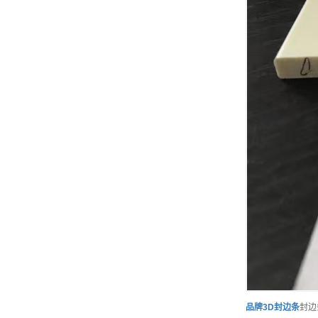
品牌
3D封边条
封边