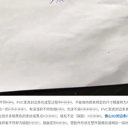
不符。PVC家具封边条在成型过程中，不能保持原来预定的尺寸精度称为
均一的，有深浅和不同色相；光泽不良。PVC家具封边条
出现许多暗黑色的条纹或黑点；填充不足（缺胶）。
佛山
3D封边条
准样板不符称为缺胶；翘曲变形。塑胶件形状在塑件脱模后或稍后一段