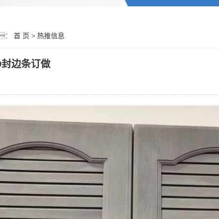
：
首 页
>
热推信息
D封边条订做