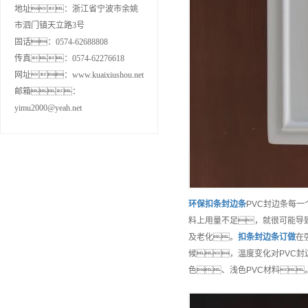
地址：浙江省宁波市余姚
市泗门镇天立路3号
固话：0574-62688808
传真：0574-62276618
网址：www.kuaixiushou.net
邮箱：
yimu2000@yeah.net
环保
扣条封边条
PVC封边条每
料上用量不足，就很可能导
及老化。
扣条封边条
订做
在
候，温度变化对PVC封
色、浅色PVC材料