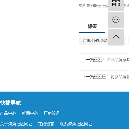
塑料味很重，气味日久如
标签
广州环保扣条封边条订做
上一篇：
江西品牌家
下一篇：
北京品牌
快捷导航
产品中心
新闻中心
厂房设备
关于海角社区网址
在线留言
联系海角社区网址