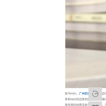
现今，
广州
扣条封边条
封边
条和ABS封边条的区别——环保
条所用的材质没有气味、