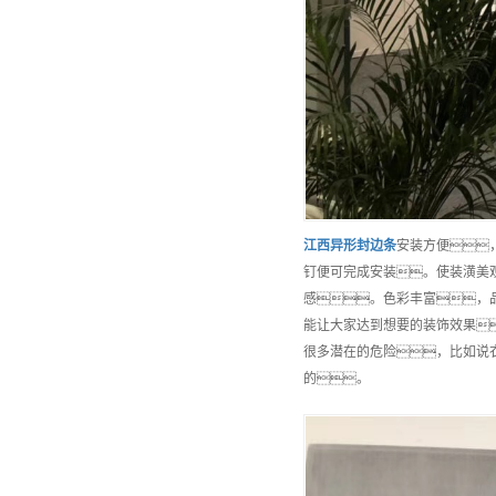
江西
异形封边条
安装方便
钉便可完成安装。使装潢美
感。色彩丰富，
能让大家达到想要的装饰效果
很多潜在的危险，比如说
的。