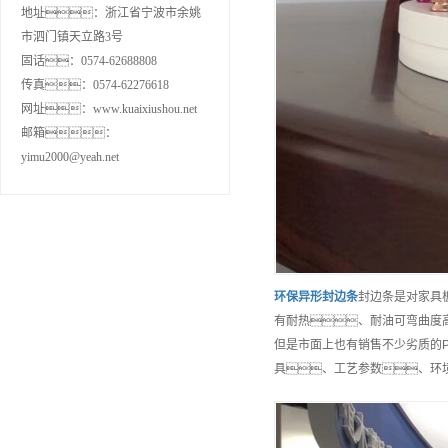
地址：浙江省宁波市余姚
市泗门镇天立路3号
固话：0574-62688808
传真：0574-62276618
网址：www.kuaixiushou.net
邮箱：
yimu2000@yeah.net
环保
异形封边条
封边条是对家具
有耐热、耐油可弯曲度
但是市面上也有销售不少劣质的
具、工艺参数、环