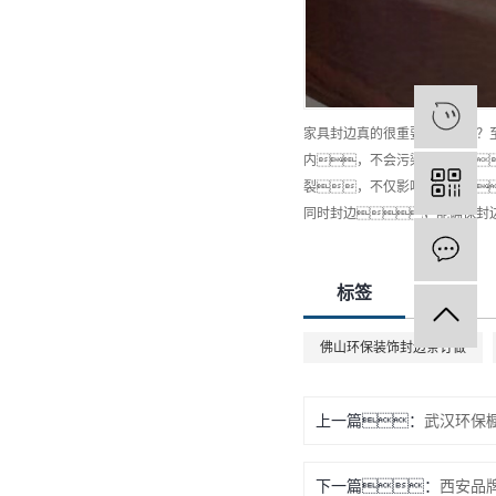
家具封边真的很重要吗？
内，不会污染室内空气
裂，不仅影响使用
同时封边，能确保封
标签
佛山环保装饰封边条订做
上一篇：
武汉环保
下一篇：
西安品