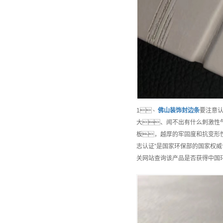
1、
佛山
装饰封边条
要注意
大、闻不出有什么刺激性
板，越厚的牢固度和抗变形
志认证”是国家环保部的国家权
关网站查询该产品是否获得中国