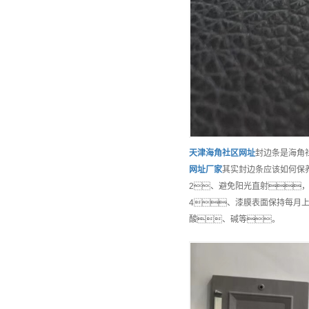
天津
海角社区网址
封边条是海角
网址
厂家
其实封边条应该如何保
2、避免阳光直射
4、漆膜表面保持每月
酸、碱等。