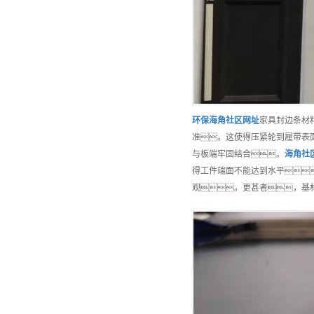
环保
海角社区网址
家具封边条材
准。这使得压紧轮到履带表
与板端牢固结合。
海角社
得工件端面不能达到水平
观。更甚者，基