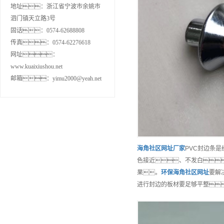
地址：浙江省宁波市余姚市
泗门镇天立路3号
固话：0574-62688808
传真：0574-62276618
网址：
www.kuaixiushou.net
邮箱：yimu2000@yeah.net
海角社区网址
厂家
PVC封边条
色接近、不发白
果。
环保
海角社区网址
要解
进行封边的板材要足够平整